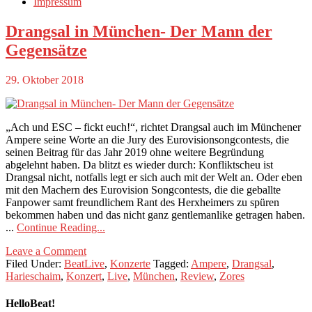
Impressum
Drangsal in München- Der Mann der
Gegensätze
29. Oktober 2018
„Ach und ESC – fickt euch!“, richtet Drangsal auch im Münchener
Ampere seine Worte an die Jury des Eurovisionsongcontests, die
seinen Beitrag für das Jahr 2019 ohne weitere Begründung
abgelehnt haben. Da blitzt es wieder durch: Konfliktscheu ist
Drangsal nicht, notfalls legt er sich auch mit der Welt an. Oder eben
mit den Machern des Eurovision Songcontests, die die geballte
Fanpower samt freundlichem Rant des Herxheimers zu spüren
bekommen haben und das nicht ganz gentlemanlike getragen haben.
...
Continue Reading...
Leave a Comment
Filed Under:
BeatLive
,
Konzerte
Tagged:
Ampere
,
Drangsal
,
Harieschaim
,
Konzert
,
Live
,
München
,
Review
,
Zores
HelloBeat!