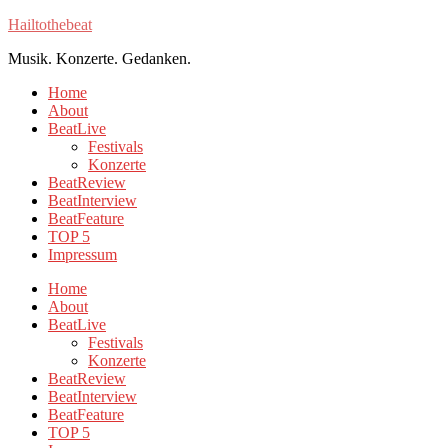
Hailtothebeat
Musik. Konzerte. Gedanken.
Home
About
BeatLive
Festivals
Konzerte
BeatReview
BeatInterview
BeatFeature
TOP 5
Impressum
Home
About
BeatLive
Festivals
Konzerte
BeatReview
BeatInterview
BeatFeature
TOP 5