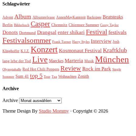
Schlagwörter
Album
Beatsteaks
Albumrelease
Advent
AnnenMayKantereit
Backstage
Casper
Berlin
Chemnitz
Chiemsee Summer
Bilderbuch
Corey Taylor
Festival
festivals
Donots
Drangsal
enter shikari
Dortmund
Festivalsommer
Interview
Josh
Frank Turner
Harry Styles
Konzert
Kraftklub
Kosmonaut Festival
Klinghoffer
K.I.Z.
München
Live
Marteria
Maeckes
lang lebe der Tod
Musik
Review
Rock im Park
Red Hot Chili Peppers
Olympiahalle
Single
top 5
Sum 41
Zenith
Weihnachten
Sommer
Tour
Tua
Archive
Archive
Theme Design By
Studio Mommy
· Copyright © 2026