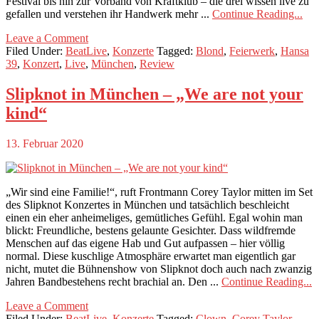
Festival bis hin zur Vorband von Kraftklub – die drei wissen live zu
gefallen und verstehen ihr Handwerk mehr ...
Continue Reading...
Leave a Comment
Filed Under:
BeatLive
,
Konzerte
Tagged:
Blond
,
Feierwerk
,
Hansa
39
,
Konzert
,
Live
,
München
,
Review
Slipknot in München – „We are not your
kind“
13. Februar 2020
„Wir sind eine Familie!“, ruft Frontmann Corey Taylor mitten im Set
des Slipknot Konzertes in München und tatsächlich beschleicht
einen ein eher anheimeliges, gemütliches Gefühl. Egal wohin man
blickt: Freundliche, bestens gelaunte Gesichter. Dass wildfremde
Menschen auf das eigene Hab und Gut aufpassen – hier völlig
normal. Diese kuschlige Atmosphäre erwartet man eigentlich gar
nicht, mutet die Bühnenshow von Slipknot doch auch nach zwanzig
Jahren Bandbestehens recht brachial an. Den ...
Continue Reading...
Leave a Comment
Filed Under:
BeatLive
,
Konzerte
Tagged:
Clown
,
Corey Taylor
,