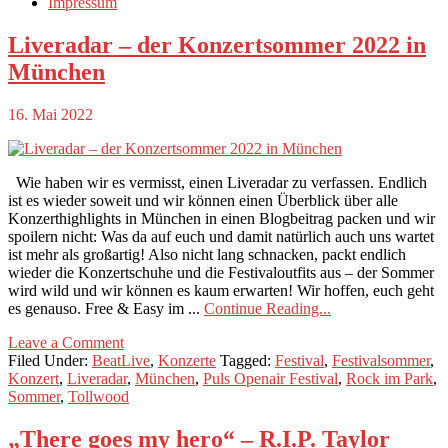
Impressum
Liveradar – der Konzertsommer 2022 in
München
16. Mai 2022
Wie haben wir es vermisst, einen Liveradar zu verfassen. Endlich
ist es wieder soweit und wir können einen Überblick über alle
Konzerthighlights in München in einen Blogbeitrag packen und wir
spoilern nicht: Was da auf euch und damit natürlich auch uns wartet
ist mehr als großartig! Also nicht lang schnacken, packt endlich
wieder die Konzertschuhe und die Festivaloutfits aus – der Sommer
wird wild und wir können es kaum erwarten! Wir hoffen, euch geht
es genauso. Free & Easy im ...
Continue Reading...
Leave a Comment
Filed Under:
BeatLive
,
Konzerte
Tagged:
Festival
,
Festivalsommer
,
Konzert
,
Liveradar
,
München
,
Puls Openair Festival
,
Rock im Park
,
Sommer
,
Tollwood
„There goes my hero“ – R.I.P. Taylor