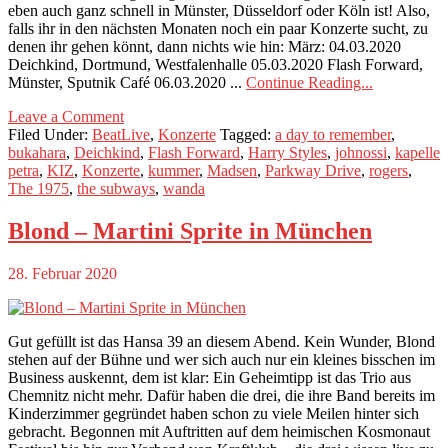
eben auch ganz schnell in Münster, Düsseldorf oder Köln ist! Also,
falls ihr in den nächsten Monaten noch ein paar Konzerte sucht, zu
denen ihr gehen könnt, dann nichts wie hin: März: 04.03.2020
Deichkind, Dortmund, Westfalenhalle 05.03.2020 Flash Forward,
Münster, Sputnik Café 06.03.2020 ...
Continue Reading...
Leave a Comment
Filed Under:
BeatLive
,
Konzerte
Tagged:
a day to remember
,
bukahara
,
Deichkind
,
Flash Forward
,
Harry Styles
,
johnossi
,
kapelle
petra
,
KIZ
,
Konzerte
,
kummer
,
Madsen
,
Parkway Drive
,
rogers
,
The 1975
,
the subways
,
wanda
Blond – Martini Sprite in München
28. Februar 2020
Gut gefüllt ist das Hansa 39 an diesem Abend. Kein Wunder, Blond
stehen auf der Bühne und wer sich auch nur ein kleines bisschen im
Business auskennt, dem ist klar: Ein Geheimtipp ist das Trio aus
Chemnitz nicht mehr. Dafür haben die drei, die ihre Band bereits im
Kinderzimmer gegründet haben schon zu viele Meilen hinter sich
gebracht. Begonnen mit Auftritten auf dem heimischen Kosmonaut