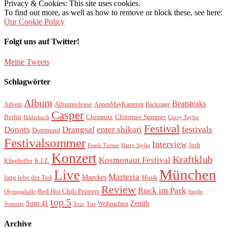
Privacy & Cookies: This site uses cookies.
To find out more, as well as how to remove or block these, see here:
Our Cookie Policy
Folgt uns auf Twitter!
Meine Tweets
Schlagwörter
Album
Beatsteaks
Albumrelease
Advent
AnnenMayKantereit
Backstage
Casper
Berlin
Chemnitz
Chiemsee Summer
Bilderbuch
Corey Taylor
Festival
festivals
Donots
Drangsal
enter shikari
Dortmund
Festivalsommer
Interview
Josh
Frank Turner
Harry Styles
Konzert
Kraftklub
Kosmonaut Festival
Klinghoffer
K.I.Z.
München
Live
Marteria
Maeckes
lang lebe der Tod
Musik
Review
Rock im Park
Red Hot Chili Peppers
Olympiahalle
Single
top 5
Sum 41
Zenith
Weihnachten
Sommer
Tour
Tua
Archive