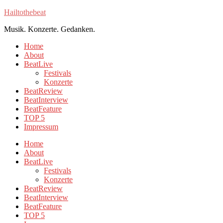
Hailtothebeat
Musik. Konzerte. Gedanken.
Home
About
BeatLive
Festivals
Konzerte
BeatReview
BeatInterview
BeatFeature
TOP 5
Impressum
Home
About
BeatLive
Festivals
Konzerte
BeatReview
BeatInterview
BeatFeature
TOP 5