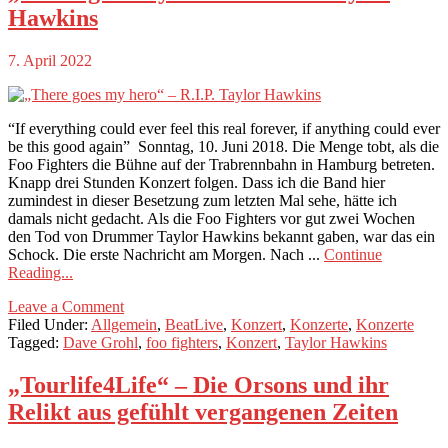
Hawkins
7. April 2022
“If everything could ever feel this real forever, if anything could ever
be this good again” Sonntag, 10. Juni 2018. Die Menge tobt, als die
Foo Fighters die Bühne auf der Trabrennbahn in Hamburg betreten.
Knapp drei Stunden Konzert folgen. Dass ich die Band hier
zumindest in dieser Besetzung zum letzten Mal sehe, hätte ich
damals nicht gedacht. Als die Foo Fighters vor gut zwei Wochen
den Tod von Drummer Taylor Hawkins bekannt gaben, war das ein
Schock. Die erste Nachricht am Morgen. Nach ...
Continue
Reading...
Leave a Comment
Filed Under:
Allgemein
,
BeatLive
,
Konzert
,
Konzerte
,
Konzerte
Tagged:
Dave Grohl
,
foo fighters
,
Konzert
,
Taylor Hawkins
„Tourlife4Life“ – Die Orsons und ihr
Relikt aus gefühlt vergangenen Zeiten