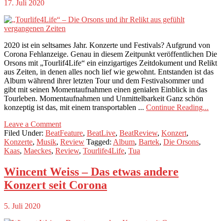
17. Juli 2020
2020 ist ein seltsames Jahr. Konzerte und Festivals? Aufgrund von
Corona Fehlanzeige. Genau in diesem Zeitpunkt veröffentlichen Die
Orsons mit „Tourlif4Life“ ein einzigartiges Zeitdokument und Relikt
aus Zeiten, in denen alles noch lief wie gewohnt. Entstanden ist das
Album während ihrer letzten Tour und dem Festivalsommer und
gibt mit seinen Momentaufnahmen einen genialen Einblick in das
Tourleben. Momentaufnahmen und Unmittelbarkeit Ganz schön
konzeptig ist das, mit einem transportablen ...
Continue Reading...
Leave a Comment
Filed Under:
BeatFeature
,
BeatLive
,
BeatReview
,
Konzert
,
Konzerte
,
Musik
,
Review
Tagged:
Album
,
Bartek
,
Die Orsons
,
Kaas
,
Maeckes
,
Review
,
Tourlife4Life
,
Tua
Wincent Weiss – Das etwas andere
Konzert seit Corona
5. Juli 2020