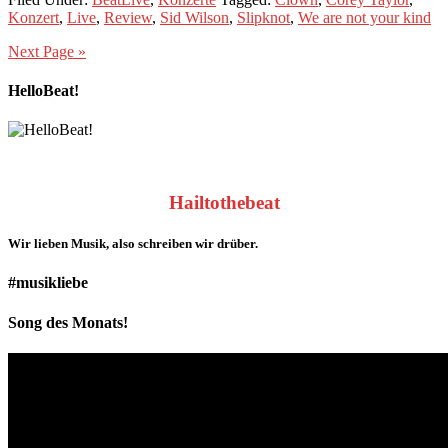
Konzert
,
Live
,
Review
,
Sid Wilson
,
Slipknot
,
We are not your kind
Next Page »
HelloBeat!
Hailtothebeat
Wir lieben
Musik
, also schreiben wir drüber.
#musikliebe
Song des Monats!