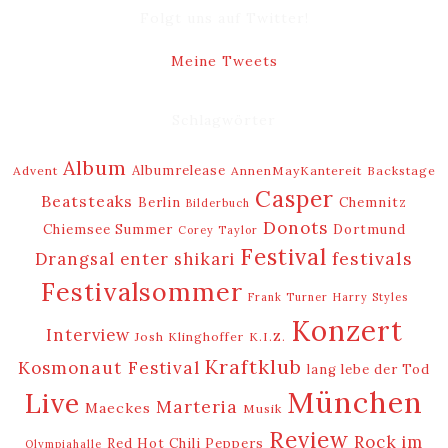
Folgt uns auf Twitter!
Meine Tweets
Schlagwörter
Album
Albumrelease
Advent
AnnenMayKantereit
Backstage
Casper
Beatsteaks
Berlin
Chemnitz
Bilderbuch
Donots
Chiemsee Summer
Dortmund
Corey Taylor
Festival
festivals
Drangsal
enter shikari
Festivalsommer
Frank Turner
Harry Styles
Konzert
Interview
Josh Klinghoffer
K.I.Z.
Kraftklub
Kosmonaut Festival
lang lebe der Tod
München
Live
Marteria
Maeckes
Musik
Review
Rock im
Red Hot Chili Peppers
Olympiahalle