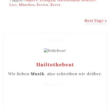
Tagged:
Ampere
,
Drangsal
,
Harieschaim
,
Konzert
,
Live
,
München
,
Review
,
Zores
Next Page »
HelloBeat!
Hailtothebeat
Wir lieben
Musik
, also schreiben wir drüber.
#musikliebe