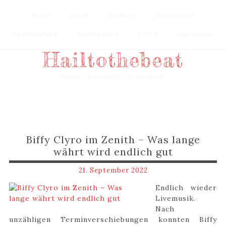
Home
Home
About
About
BeatLive
BeatLive
BeatReview
BeatReview
BeatInterview
BeatInterview
BeatFeature
BeatFeature
TOP 5
TOP 5
Impressum
Impressum
Hailtothebeat
musik. konzerte. gedanken.
Biffy Clyro im Zenith – Was lange
währt wird endlich gut
21. September 2022
Endlich wieder
Livemusik.
Nach
unzähligen Terminverschiebungen konnten Biffy