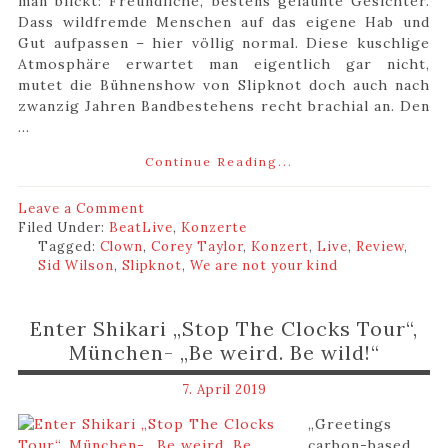
man blickt: Freundliche, bestens gelaunte Gesichter.
Dass wildfremde Menschen auf das eigene Hab und
Gut aufpassen – hier völlig normal. Diese kuschlige
Atmosphäre erwartet man eigentlich gar nicht,
mutet die Bühnenshow von Slipknot doch auch nach
zwanzig Jahren Bandbestehens recht brachial an. Den
...
Continue Reading...
Leave a Comment
Filed Under:
BeatLive
,
Konzerte
Tagged:
Clown
,
Corey Taylor
,
Konzert
,
Live
,
Review
,
Sid Wilson
,
Slipknot
,
We are not your kind
Enter Shikari „Stop The Clocks Tour“,
München- „Be weird. Be wild!“
7. April 2019
„Greetings
carbon-based