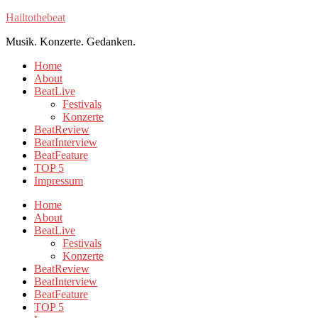
Hailtothebeat
Musik. Konzerte. Gedanken.
Home
About
BeatLive
Festivals
Konzerte
BeatReview
BeatInterview
BeatFeature
TOP 5
Impressum
Home
About
BeatLive
Festivals
Konzerte
BeatReview
BeatInterview
BeatFeature
TOP 5