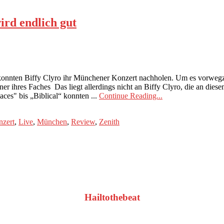
ird endlich gut
nnten Biffy Clyro ihr Münchener Konzert nachholen. Um es vorwegzun
r ihres Faches Das liegt allerdings nicht an Biffy Clyro, die an dies
ces" bis „Biblical“ konnten ...
Continue Reading...
zert
,
Live
,
München
,
Review
,
Zenith
Hailtothebeat