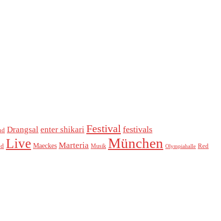
Festival
festivals
Drangsal
enter shikari
nd
München
Live
Marteria
Maeckes
od
Red
Musik
Olympiahalle