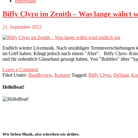
Impressum
Biffy Clyro im Zenith – Was lange währt w
21. September 2022
Endlich wieder Livemusik. Nach unzähligen Terminverschiebungen ko
im Griff haben. Klingt jedoch nach einem "Aber". Biffy Clyro- Könne
und für ordentlich Gänsehaut gesorgt haben. Von "Bubbles" über "Spa
Leave a Comment
Filed Under:
BeatReview
,
Konzert
Tagged:
Biffy Clyro
,
DeStaat
,
Kon
HelloBeat!
Wir lieben
Musik
, also schreiben wir drüber.