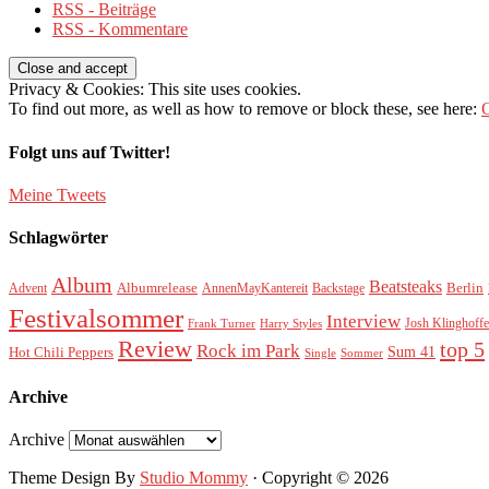
RSS - Beiträge
RSS - Kommentare
Privacy & Cookies: This site uses cookies.
To find out more, as well as how to remove or block these, see here:
O
Folgt uns auf Twitter!
Meine Tweets
Schlagwörter
Album
Beatsteaks
Albumrelease
Berlin
Advent
AnnenMayKantereit
Backstage
Festivalsommer
Interview
Josh Klinghoffe
Frank Turner
Harry Styles
Review
top 5
Rock im Park
Sum 41
Hot Chili Peppers
Single
Sommer
Archive
Archive
Theme Design By
Studio Mommy
· Copyright © 2026