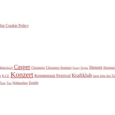
ur Cookie Policy
Casper
Donots
Chemnitz
Chiemsee Summer
Dortmu
Bilderbuch
Corey Taylor
Konzert
Kraftklub
Kosmonaut Festival
lang lebe der T
r
K.I.Z.
Zenith
Weihnachten
Tour
Tua