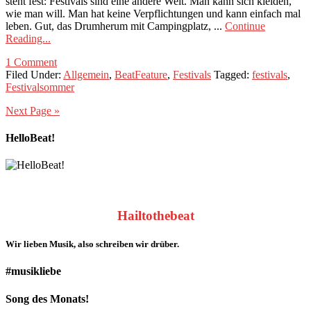
steht fest: Festivals sind eine andere Welt. Man kann sich kleiden,
wie man will. Man hat keine Verpflichtungen und kann einfach mal
leben. Gut, das Drumherum mit Campingplatz, ...
Continue
Reading...
1 Comment
Filed Under:
Allgemein
,
BeatFeature
,
Festivals
Tagged:
festivals
,
Festivalsommer
Next Page »
HelloBeat!
Hailtothebeat
Wir lieben
Musik
, also schreiben wir drüber.
#musikliebe
Song des Monats!