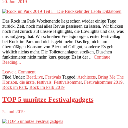
20. Juni 2019
Das Rock im Park Wochenende liegt schon wieder einige Tage
zurück. Zeit, noch mal alles Revue passieren zu lassen. Wir blicken
noch mal zurück auf unsere Highlights, die Lowlights und das, was
uns aufgeregt hat. Wir schreiben Freitagmorgen, erster Festivaltag
bei Rock im Park und nichts geht mehr. Das liegt nicht am
übermäßigen Konsum von Bier und Grillgut, sondern: Es geht
wirklich nichts mehr. Die Toilettenanlagen streiken, Duschen
funktionieren nicht mehr, kurz gesagt: Es ist der ...
Continue
Reading...
Leave a Comment
Filed Under:
BeatLive
,
Festivals
Tagged:
Architects
,
Bring Me The
Horizon
,
die ärzte
,
festivals
,
Festivalsommer
,
Festivalsommer 2019
,
Rock im Park
,
Rock im Park 2019
TOP 5 unnütze Festivalgadgets
5. Juni 2019