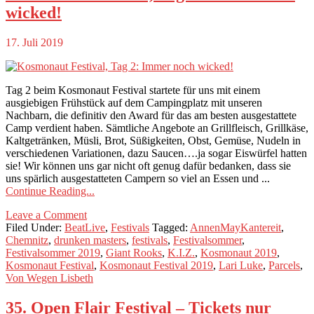
wicked!
17. Juli 2019
Tag 2 beim Kosmonaut Festival startete für uns mit einem
ausgiebigen Frühstück auf dem Campingplatz mit unseren
Nachbarn, die definitiv den Award für das am besten ausgestattete
Camp verdient haben. Sämtliche Angebote an Grillfleisch, Grillkäse,
Kaltgetränken, Müsli, Brot, Süßigkeiten, Obst, Gemüse, Nudeln in
verschiedenen Variationen, dazu Saucen….ja sogar Eiswürfel hatten
sie! Wir können uns gar nicht oft genug dafür bedanken, dass sie
uns spärlich ausgestatteten Campern so viel an Essen und ...
Continue Reading...
Leave a Comment
Filed Under:
BeatLive
,
Festivals
Tagged:
AnnenMayKantereit
,
Chemnitz
,
drunken masters
,
festivals
,
Festivalsommer
,
Festivalsommer 2019
,
Giant Rooks
,
K.I.Z.
,
Kosmonaut 2019
,
Kosmonaut Festival
,
Kosmonaut Festival 2019
,
Lari Luke
,
Parcels
,
Von Wegen Lisbeth
35. Open Flair Festival – Tickets nur