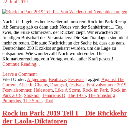
22. Juni 2019
Nach Teil I geht es heute weiter mit unserem Rock im Park Recap.
Ab Samstag gab es dann auch Neues von der Sanitärfront.... Tag
zwei, die Füße schmerzen, der Rücken ziept. Wir erwachen zur
freudigen Botschaft des Veranstalters: Die Sanitäranlagen sind nicht
mehr zu retten. Die gute Nachricht an der Sache ist, dass aus ganz
Deutschland 250 Dixiklos angekarrt wurden, um die Lage zu
entspannen. Wie wundervoll! Noch wundervoller: Die
Klomarkenregelung vom Vortag wurde außer Kraft gesetzt! ...
Continue Reading...
Leave a Comment
Filed Under:
Allgemein
,
BeatLive
,
Festivals
Tagged:
Against The
Current
,
Alice In Chains
,
Drangsal
,
festivals
,
Festivalsommer 2019
,
Festvialsommer
,
Halestorm
,
Like A Storm
,
Rock im Park
,
Rock im
Park 2019
,
Slipknot
,
Tenacious D
,
The 1975
,
The Smashing
Pumpkins
,
The Struts
,
Tool
Rock im Park 2019 Teil I – Die Rückkehr
der Laola-Diktatoren