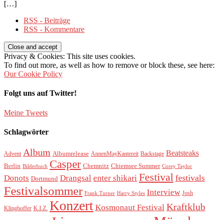
[…]
RSS - Beiträge
RSS - Kommentare
Privacy & Cookies: This site uses cookies.
To find out more, as well as how to remove or block these, see here:
Our Cookie Policy
Folgt uns auf Twitter!
Meine Tweets
Schlagwörter
Album
Beatsteaks
Albumrelease
Advent
AnnenMayKantereit
Backstage
Casper
Berlin
Chemnitz
Chiemsee Summer
Bilderbuch
Corey Taylor
Festival
festivals
Donots
Drangsal
enter shikari
Dortmund
Festivalsommer
Interview
Josh
Frank Turner
Harry Styles
Konzert
Kraftklub
Kosmonaut Festival
Klinghoffer
K.I.Z.