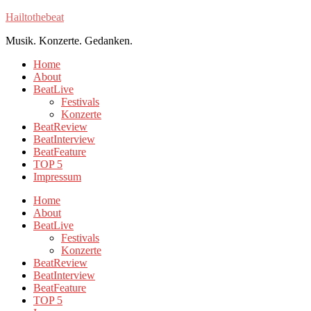
Hailtothebeat
Musik. Konzerte. Gedanken.
Home
About
BeatLive
Festivals
Konzerte
BeatReview
BeatInterview
BeatFeature
TOP 5
Impressum
Home
About
BeatLive
Festivals
Konzerte
BeatReview
BeatInterview
BeatFeature
TOP 5