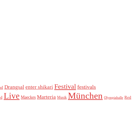
Festival
festivals
Drangsal
enter shikari
nd
München
Live
Marteria
Maeckes
od
Red
Musik
Olympiahalle