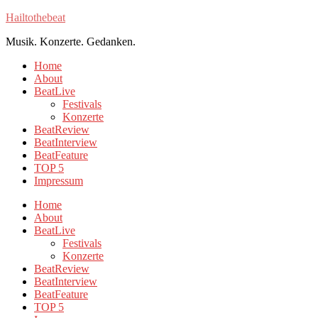
Hailtothebeat
Musik. Konzerte. Gedanken.
Home
About
BeatLive
Festivals
Konzerte
BeatReview
BeatInterview
BeatFeature
TOP 5
Impressum
Home
About
BeatLive
Festivals
Konzerte
BeatReview
BeatInterview
BeatFeature
TOP 5