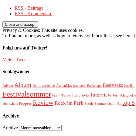
RSS - Beiträge
RSS - Kommentare
Privacy & Cookies: This site uses cookies.
To find out more, as well as how to remove or block these, see here:
O
Folgt uns auf Twitter!
Meine Tweets
Schlagwörter
Album
Beatsteaks
Albumrelease
Berlin
Advent
AnnenMayKantereit
Backstage
Festivalsommer
Interview
Josh Klinghoffe
Frank Turner
Harry Styles
Review
top 5
Rock im Park
Sum 41
Hot Chili Peppers
Single
Sommer
Archive
Archive