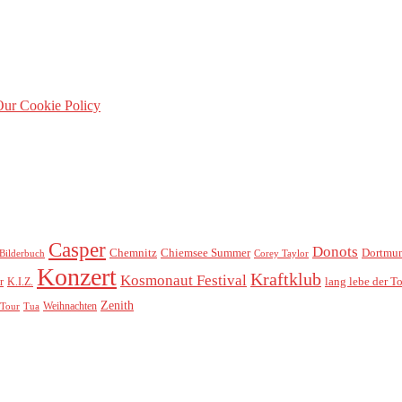
ur Cookie Policy
Casper
Donots
Chemnitz
Chiemsee Summer
Dortmu
Bilderbuch
Corey Taylor
Konzert
Kraftklub
Kosmonaut Festival
lang lebe der T
r
K.I.Z.
Zenith
Weihnachten
Tour
Tua