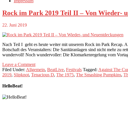
Impressum
Rock im Park 2019 Teil II – Von Wieder-
22. Juni 2019
Nach Teil I geht es heute weiter mit unserem Rock im Park Recap. A
Botschaft des Veranstalters: Die Sanitäranlagen sind nicht mehr zu r
wundervoll! Noch wundervoller: Die Klomarkenregelung vom Vortag w
Leave a Comment
Filed Under:
Allgemein
,
BeatLive
,
Festivals
Tagged:
Against The Cur
2019
,
Slipknot
,
Tenacious D
,
The 1975
,
The Smashing Pumpkins
,
Th
HelloBeat!