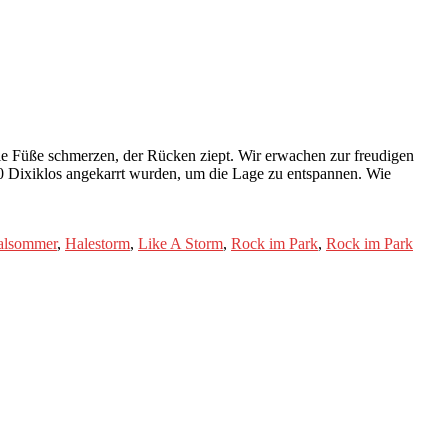
ie Füße schmerzen, der Rücken ziept. Wir erwachen zur freudigen
250 Dixiklos angekarrt wurden, um die Lage zu entspannen. Wie
ialsommer
,
Halestorm
,
Like A Storm
,
Rock im Park
,
Rock im Park