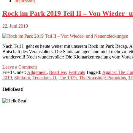
Impressum
Rock im Park 2019 Teil II – Von Wieder-
22. Juni 2019
Nach Teil I geht es heute weiter mit unserem Rock im Park Recap. A
Botschaft des Veranstalters: Die Sanitäranlagen sind nicht mehr zu r
wundervoll! Noch wundervoller: Die Klomarkenregelung vom Vortag w
Leave a Comment
Filed Under:
Allgemein
,
BeatLive
,
Festivals
Tagged:
Against The Cur
2019
,
Slipknot
,
Tenacious D
,
The 1975
,
The Smashing Pumpkins
,
Th
HelloBeat!