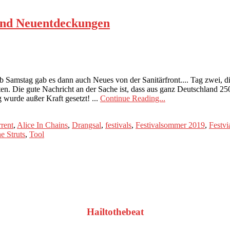
 und Neuentdeckungen
b Samstag gab es dann auch Neues von der Sanitärfront.... Tag zwei, d
etten. Die gute Nachricht an der Sache ist, dass aus ganz Deutschland 
urde außer Kraft gesetzt! ...
Continue Reading...
rent
,
Alice In Chains
,
Drangsal
,
festivals
,
Festivalsommer 2019
,
Festv
e Struts
,
Tool
Hailtothebeat