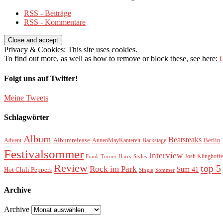
RSS - Beiträge
RSS - Kommentare
Privacy & Cookies: This site uses cookies.
To find out more, as well as how to remove or block these, see here:
O
Folgt uns auf Twitter!
Meine Tweets
Schlagwörter
Album
Beatsteaks
Albumrelease
Berlin
Advent
AnnenMayKantereit
Backstage
Festivalsommer
Interview
Josh Klinghoffe
Frank Turner
Harry Styles
Review
top 5
Rock im Park
Sum 41
Hot Chili Peppers
Single
Sommer
Archive
Archive