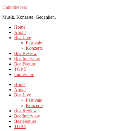
Hailtothebeat
Musik. Konzerte. Gedanken.
Home
About
BeatLive
Festivals
Konzerte
BeatReview
BeatInterview
BeatFeature
TOP 5
Impressum
Home
About
BeatLive
Festivals
Konzerte
BeatReview
BeatInterview
BeatFeature
TOP 5