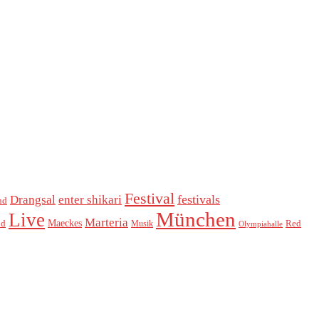
Festival
festivals
Drangsal
enter shikari
nd
München
Live
Marteria
Maeckes
od
Red
Musik
Olympiahalle