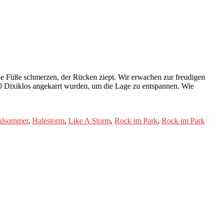
ie Füße schmerzen, der Rücken ziept. Wir erwachen zur freudigen
250 Dixiklos angekarrt wurden, um die Lage zu entspannen. Wie
ialsommer
,
Halestorm
,
Like A Storm
,
Rock im Park
,
Rock im Park