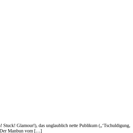
! Stuck! Glamour!), das unglaublich nette Publikum („‘Tschuldigung,
e! Der Manbun vom […]