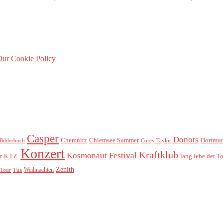
ur Cookie Policy
Casper
Donots
Chemnitz
Chiemsee Summer
Dortmu
Bilderbuch
Corey Taylor
Konzert
Kraftklub
Kosmonaut Festival
lang lebe der T
r
K.I.Z.
Zenith
Weihnachten
Tour
Tua