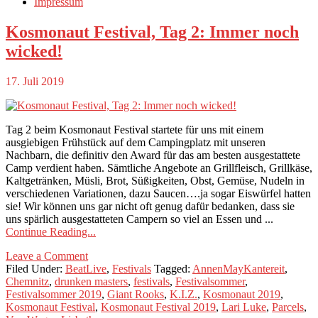
Impressum
Kosmonaut Festival, Tag 2: Immer noch
wicked!
17. Juli 2019
Tag 2 beim Kosmonaut Festival startete für uns mit einem
ausgiebigen Frühstück auf dem Campingplatz mit unseren
Nachbarn, die definitiv den Award für das am besten ausgestattete
Camp verdient haben. Sämtliche Angebote an Grillfleisch, Grillkäse,
Kaltgetränken, Müsli, Brot, Süßigkeiten, Obst, Gemüse, Nudeln in
verschiedenen Variationen, dazu Saucen….ja sogar Eiswürfel hatten
sie! Wir können uns gar nicht oft genug dafür bedanken, dass sie
uns spärlich ausgestatteten Campern so viel an Essen und ...
Continue Reading...
Leave a Comment
Filed Under:
BeatLive
,
Festivals
Tagged:
AnnenMayKantereit
,
Chemnitz
,
drunken masters
,
festivals
,
Festivalsommer
,
Festivalsommer 2019
,
Giant Rooks
,
K.I.Z.
,
Kosmonaut 2019
,
Kosmonaut Festival
,
Kosmonaut Festival 2019
,
Lari Luke
,
Parcels
,