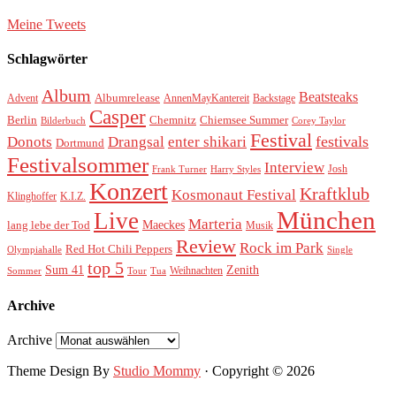
Meine Tweets
Schlagwörter
Album
Beatsteaks
Albumrelease
Advent
AnnenMayKantereit
Backstage
Casper
Berlin
Chemnitz
Chiemsee Summer
Bilderbuch
Corey Taylor
Festival
festivals
Donots
Drangsal
enter shikari
Dortmund
Festivalsommer
Interview
Josh
Frank Turner
Harry Styles
Konzert
Kraftklub
Kosmonaut Festival
Klinghoffer
K.I.Z.
München
Live
Marteria
Maeckes
lang lebe der Tod
Musik
Review
Rock im Park
Red Hot Chili Peppers
Olympiahalle
Single
top 5
Sum 41
Zenith
Weihnachten
Sommer
Tour
Tua
Archive
Archive
Theme Design By
Studio Mommy
· Copyright © 2026