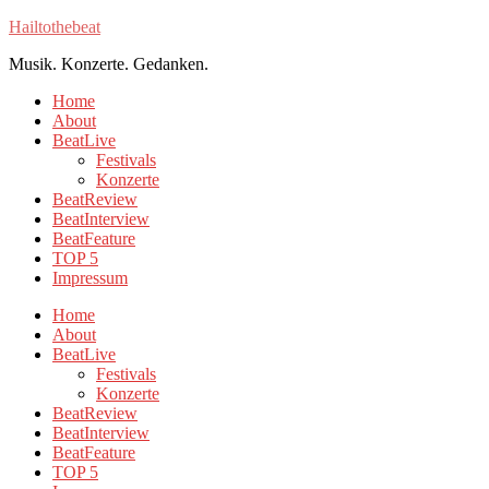
Hailtothebeat
Musik. Konzerte. Gedanken.
Home
About
BeatLive
Festivals
Konzerte
BeatReview
BeatInterview
BeatFeature
TOP 5
Impressum
Home
About
BeatLive
Festivals
Konzerte
BeatReview
BeatInterview
BeatFeature
TOP 5