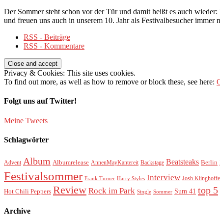
Der Sommer steht schon vor der Tür und damit heißt es auch wieder: 
und freuen uns auch in unserem 10. Jahr als Festivalbesucher immer 
RSS - Beiträge
RSS - Kommentare
Privacy & Cookies: This site uses cookies.
To find out more, as well as how to remove or block these, see here:
O
Folgt uns auf Twitter!
Meine Tweets
Schlagwörter
Album
Beatsteaks
Albumrelease
Berlin
Advent
AnnenMayKantereit
Backstage
Festivalsommer
Interview
Josh Klinghoffe
Frank Turner
Harry Styles
Review
top 5
Rock im Park
Sum 41
Hot Chili Peppers
Single
Sommer
Archive