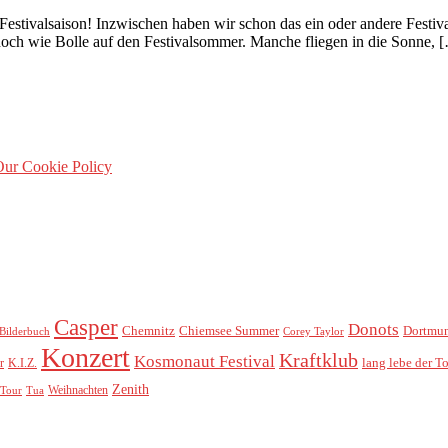
Festivalsaison! Inzwischen haben wir schon das ein oder andere Festiv
noch wie Bolle auf den Festivalsommer. Manche fliegen in die Sonne, 
ur Cookie Policy
Casper
Donots
Chemnitz
Chiemsee Summer
Dortmu
Bilderbuch
Corey Taylor
Konzert
Kraftklub
Kosmonaut Festival
lang lebe der T
r
K.I.Z.
Zenith
Weihnachten
Tour
Tua