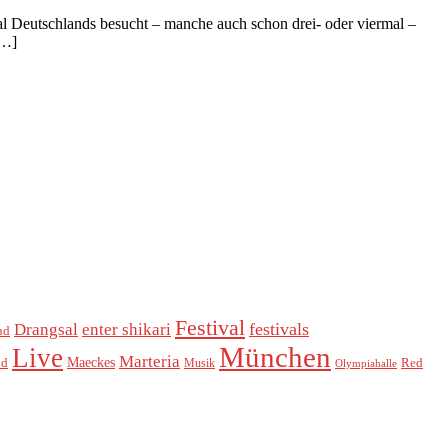
al Deutschlands besucht – manche auch schon drei- oder viermal –
[…]
Festival
festivals
Drangsal
enter shikari
nd
München
Live
Marteria
Maeckes
od
Red
Musik
Olympiahalle