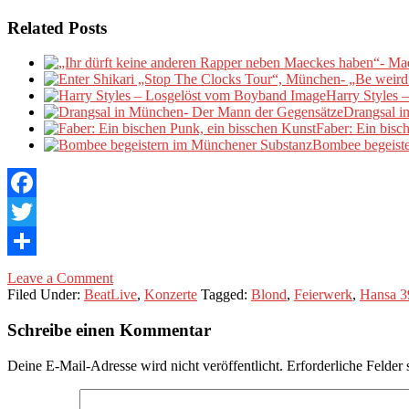
Related Posts
Harry Styles 
Drangsal i
Faber: Ein bisc
Bombee begeist
Facebook
Twitter
Teilen
Leave a Comment
Filed Under:
BeatLive
,
Konzerte
Tagged:
Blond
,
Feierwerk
,
Hansa 3
Schreibe einen Kommentar
Deine E-Mail-Adresse wird nicht veröffentlicht.
Erforderliche Felder 