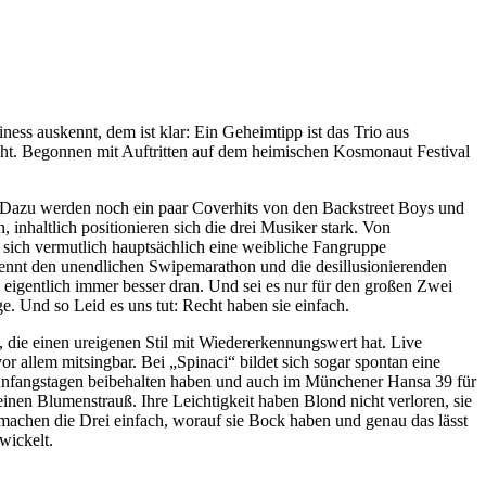
ess auskennt, dem ist klar: Ein Geheimtipp ist das Trio aus
acht. Begonnen mit Auftritten auf dem heimischen Kosmonaut Festival
. Dazu werden noch ein paar Coverhits von den Backstreet Boys und
inhaltlich positionieren sich die drei Musiker stark. Von
sich vermutlich hauptsächlich eine weibliche Fangruppe
kennt den unendlichen Swipemarathon und die desillusionierenden
an eigentlich immer besser dran. Und sei es nur für den großen Zwei
. Und so Leid es uns tut: Recht haben sie einfach.
, die einen ureigenen Stil mit Wiedererkennungswert hat. Live
or allem mitsingbar. Bei „Spinaci“ bildet sich sogar spontan eine
en Anfangstagen beibehalten haben und auch im Münchener Hansa 39 für
inen Blumenstrauß. Ihre Leichtigkeit haben Blond nicht verloren, sie
 machen die Drei einfach, worauf sie Bock haben und genau das lässt
wickelt.