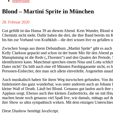
Impressum
Blond – Martini Sprite in München
28. Februar 2020
Gut gefüllt ist das Hansa 39 an diesem Abend. Kein Wunder, Blond ste
Chemnitz nicht mehr. Dafür haben die drei, die ihre Band bereits im
bis hin zur Vorband von Kraftklub – die drei wissen live zu gefallen
Zwischen Songs aus ihrem Debutalbum „Martini Sprite“ gibt es auch
Kelly Clarkson gepackt und schon ist der bunte Mix für den Abend per
Mansplaining ist die Rede („Thorsten“) und den Qualen der Periode,
identifizieren kann. Manchmal sprechen einem Nina und Lotta schlic
Dates nicht? Da hilft auch eine elf Minuten Parshipgarantie nicht, es 
Personen-Eisbecher, den man sich allein einverleibt. Angenehm unaufd
Auch musikalisch haben Sie ihren Weg inzwischen gefunden. Von ihrer
funktioniert das ganz wunderbar, was unter anderem auch an Johann lie
kleine Wall of Death. Läuft bei Blond. Genauso gut laufen auch ihre
Applaus sorgt. Ebenso auch ihre kleinen Zaubertricks, die sie mit Hi
machen heute noch genauso viel Spaß live, wie damals, mittags auf d
ihre Show so ultra sympathisch wirken. Mit dem einzigen Unterschied
Diese Diashow benötigt JavaScript.