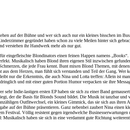
hen auf der Bühne und wer sich auch nur ein kleines bisschen im Busin
 Kinderzimmer gegründet haben schon zu viele Meilen hinter sich gebr
 und verstehen ihr Handwerk mehr als nur gut.
 für eingefleischte Blondinators einen feinen Happen namens „Books“
fekt. Musikalisch haben Blond ihren eigenen Stil inzwischen gefunden, 
 Schmerzen, die jede Frau kennt. Bunt mixen Blond Themen, mit denen 
ht aus dem Herzen, man fühlt sich verstanden und Teil der Gang. Wer 
bleibt nur die Erkenntnis, die auch Nina und Lotta treffen: Allein ist m
ringlich und mit einer guten Portion Humor verpacken sie ihre Message
 sehr Indie-lastigen ersten EP haben sie sich zu einer Band gemausert
gt, der die Basis für Blonds Sound bildet. Die Musik ist tanzbar und v
 unzähligen Outfitwechsel, ein kleines Gimmick, das sie sich aus ihr
ngabe auf der Bühne präsentieren. Ganz nebenbei zaubert Nina einen kle
em Festival. Völlig resistent gegen irgendwelche Businesserwartungen
: Musikalisch haben sie sich in eine verdammt gute Richtung weiterent