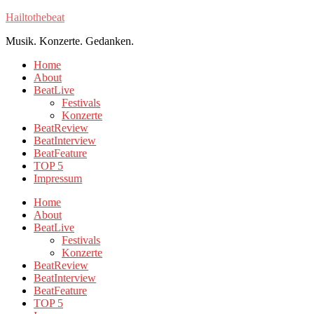
Hailtothebeat
Musik. Konzerte. Gedanken.
Home
About
BeatLive
Festivals
Konzerte
BeatReview
BeatInterview
BeatFeature
TOP 5
Impressum
Home
About
BeatLive
Festivals
Konzerte
BeatReview
BeatInterview
BeatFeature
TOP 5