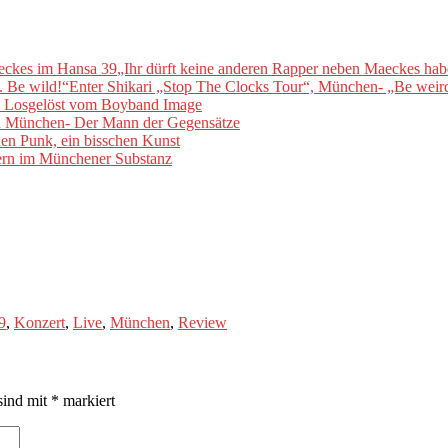
„Ihr dürft keine anderen Rapper neben Maeckes ha
Enter Shikari „Stop The Clocks Tour“, München- „Be weird
– Losgelöst vom Boyband Image
n München- Der Mann der Gegensätze
hen Punk, ein bisschen Kunst
ern im Münchener Substanz
9
,
Konzert
,
Live
,
München
,
Review
sind mit
*
markiert