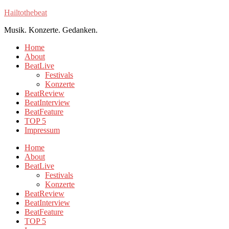
Hailtothebeat
Musik. Konzerte. Gedanken.
Home
About
BeatLive
Festivals
Konzerte
BeatReview
BeatInterview
BeatFeature
TOP 5
Impressum
Home
About
BeatLive
Festivals
Konzerte
BeatReview
BeatInterview
BeatFeature
TOP 5