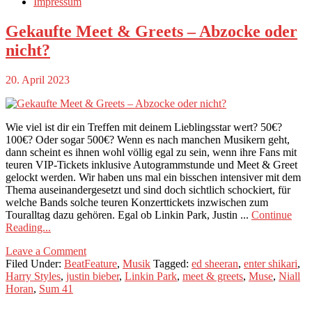
Impressum
Gekaufte Meet & Greets – Abzocke oder
nicht?
20. April 2023
Wie viel ist dir ein Treffen mit deinem Lieblingsstar wert? 50€?
100€? Oder sogar 500€? Wenn es nach manchen Musikern geht,
dann scheint es ihnen wohl völlig egal zu sein, wenn ihre Fans mit
teuren VIP-Tickets inklusive Autogrammstunde und Meet & Greet
gelockt werden. Wir haben uns mal ein bisschen intensiver mit dem
Thema auseinandergesetzt und sind doch sichtlich schockiert, für
welche Bands solche teuren Konzerttickets inzwischen zum
Touralltag dazu gehören. Egal ob Linkin Park, Justin ...
Continue
Reading...
Leave a Comment
Filed Under:
BeatFeature
,
Musik
Tagged:
ed sheeran
,
enter shikari
,
Harry Styles
,
justin bieber
,
Linkin Park
,
meet & greets
,
Muse
,
Niall
Horan
,
Sum 41