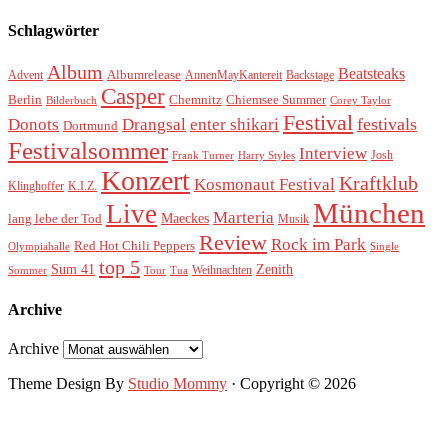
Schlagwörter
Album
Beatsteaks
Albumrelease
Advent
AnnenMayKantereit
Backstage
Casper
Berlin
Chemnitz
Chiemsee Summer
Bilderbuch
Corey Taylor
Festival
festivals
Donots
Drangsal
enter shikari
Dortmund
Festivalsommer
Interview
Josh
Frank Turner
Harry Styles
Konzert
Kraftklub
Kosmonaut Festival
Klinghoffer
K.I.Z.
München
Live
Marteria
Maeckes
lang lebe der Tod
Musik
Review
Rock im Park
Red Hot Chili Peppers
Olympiahalle
Single
top 5
Sum 41
Zenith
Weihnachten
Sommer
Tour
Tua
Archive
Archive
Theme Design By
Studio Mommy
· Copyright © 2026