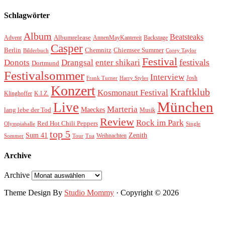
Schlagwörter
Album
Beatsteaks
Albumrelease
Advent
AnnenMayKantereit
Backstage
Casper
Berlin
Chemnitz
Chiemsee Summer
Bilderbuch
Corey Taylor
Festival
festivals
Donots
Drangsal
enter shikari
Dortmund
Festivalsommer
Interview
Josh
Frank Turner
Harry Styles
Konzert
Kraftklub
Kosmonaut Festival
Klinghoffer
K.I.Z.
München
Live
Marteria
Maeckes
lang lebe der Tod
Musik
Review
Rock im Park
Red Hot Chili Peppers
Olympiahalle
Single
top 5
Sum 41
Zenith
Weihnachten
Sommer
Tour
Tua
Archive
Archive
Theme Design By
Studio Mommy
· Copyright © 2026