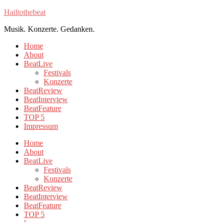
Hailtothebeat
Musik. Konzerte. Gedanken.
Home
About
BeatLive
Festivals
Konzerte
BeatReview
BeatInterview
BeatFeature
TOP 5
Impressum
Home
About
BeatLive
Festivals
Konzerte
BeatReview
BeatInterview
BeatFeature
TOP 5