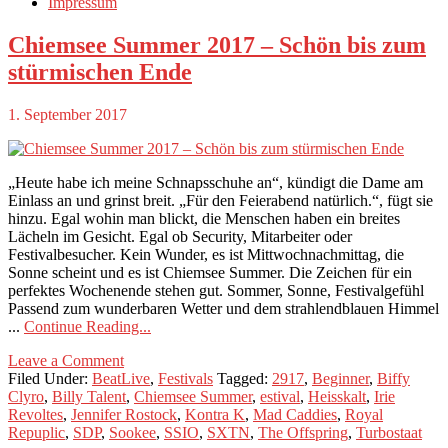
Impressum
Chiemsee Summer 2017 – Schön bis zum
stürmischen Ende
1. September 2017
„Heute habe ich meine Schnapsschuhe an“, kündigt die Dame am
Einlass an und grinst breit. „Für den Feierabend natürlich.“, fügt sie
hinzu. Egal wohin man blickt, die Menschen haben ein breites
Lächeln im Gesicht. Egal ob Security, Mitarbeiter oder
Festivalbesucher. Kein Wunder, es ist Mittwochnachmittag, die
Sonne scheint und es ist Chiemsee Summer. Die Zeichen für ein
perfektes Wochenende stehen gut. Sommer, Sonne, Festivalgefühl
Passend zum wunderbaren Wetter und dem strahlendblauen Himmel
...
Continue Reading...
Leave a Comment
Filed Under:
BeatLive
,
Festivals
Tagged:
2917
,
Beginner
,
Biffy
Clyro
,
Billy Talent
,
Chiemsee Summer
,
estival
,
Heisskalt
,
Irie
Revoltes
,
Jennifer Rostock
,
Kontra K
,
Mad Caddies
,
Royal
Repuplic
,
SDP
,
Sookee
,
SSIO
,
SXTN
,
The Offspring
,
Turbostaat