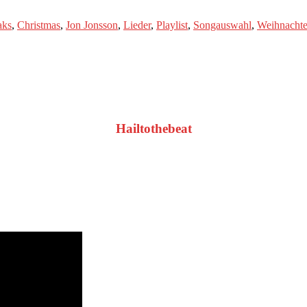
aks
,
Christmas
,
Jon Jonsson
,
Lieder
,
Playlist
,
Songauswahl
,
Weihnacht
Hailtothebeat