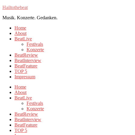
Hailtothebeat
Musik. Konzerte. Gedanken.
Home
About
BeatLive
Festivals
Konzerte
BeatReview
BeatInterview
BeatFeature
TOP 5
Impressum
Home
About
BeatLive
Festivals
Konzerte
BeatReview
BeatInterview
BeatFeature
TOP 5