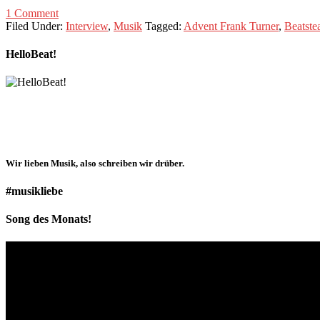
1 Comment
Filed Under:
Interview
,
Musik
Tagged:
Advent Frank Turner
,
Beatste
HelloBeat!
Wir lieben
Musik
, also schreiben wir drüber.
#musikliebe
Song des Monats!