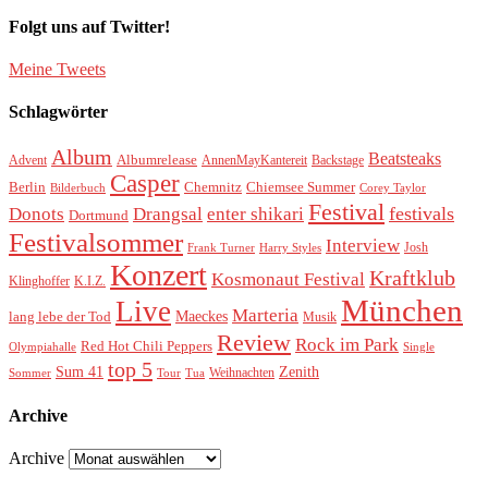
Folgt uns auf Twitter!
Meine Tweets
Schlagwörter
Album
Beatsteaks
Albumrelease
Advent
AnnenMayKantereit
Backstage
Casper
Berlin
Chemnitz
Chiemsee Summer
Bilderbuch
Corey Taylor
Festival
festivals
Donots
Drangsal
enter shikari
Dortmund
Festivalsommer
Interview
Josh
Frank Turner
Harry Styles
Konzert
Kraftklub
Kosmonaut Festival
Klinghoffer
K.I.Z.
München
Live
Marteria
Maeckes
lang lebe der Tod
Musik
Review
Rock im Park
Red Hot Chili Peppers
Olympiahalle
Single
top 5
Sum 41
Zenith
Weihnachten
Sommer
Tour
Tua
Archive
Archive