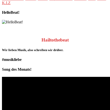
K.I.Z
HelloBeat!
Hailtothebeat
Wir lieben
Musik
, also schreiben wir drüber.
#musikliebe
Song des Monats!