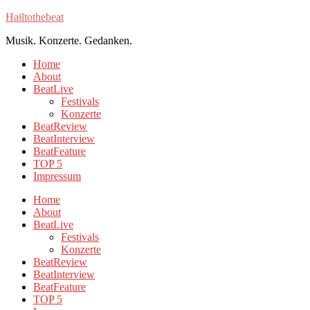
Hailtothebeat
Musik. Konzerte. Gedanken.
Home
About
BeatLive
Festivals
Konzerte
BeatReview
BeatInterview
BeatFeature
TOP 5
Impressum
Home
About
BeatLive
Festivals
Konzerte
BeatReview
BeatInterview
BeatFeature
TOP 5