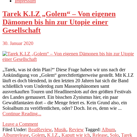
Impressum
Tarek K.I.Z „Golem“ – Von eigenen
Dämonen bis hin zur Utopie einer
Gesellschaft
30. Januar 2020
„Tarek, was ist dein Plan?“ Diese Frage haben wir uns nach der
Ankündigung von „Golem“ gerechtfertigterweise gestellt. Mit K.I.Z
läuft es doch blendend, in den letzten 20 Jahren hat sich die Band
schließlich vom Underdog zum Massenphänomen samt
ausverkauften Touren und Headlinerslots auf den größten Festivals
des Landes gemausert. Ein bisschen Zynismus hier, ein paar
Gewaltfantasien dort – die Menge feiert es. Kein Grund also, ein
Soloalbum zu veröffentlichen, oder? Doch. Ist es, denn wie ...
Continue Reading...
Leave a Comment
Filed Under:
BeatReview
,
Musik
,
Review
Tagged:
Album
,
Albumrelease
,
Golem
,
K.I.Z.
,
Kaputt wie ich
,
Release
,
Solo
,
Tarek