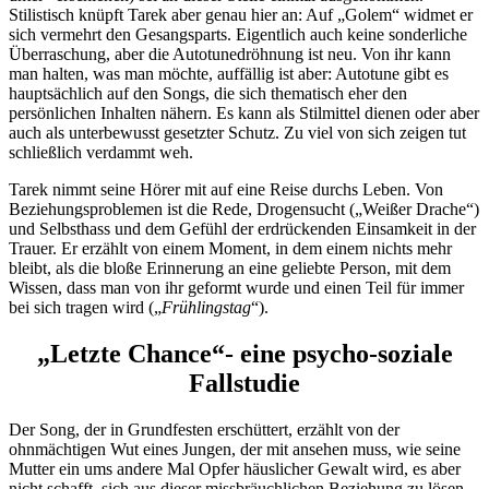
Stilistisch knüpft Tarek aber genau hier an: Auf „Golem“ widmet er
sich vermehrt den Gesangsparts. Eigentlich auch keine sonderliche
Überraschung, aber die Autotunedröhnung ist neu. Von ihr kann
man halten, was man möchte, auffällig ist aber: Autotune gibt es
hauptsächlich auf den Songs, die sich thematisch eher den
persönlichen Inhalten nähern. Es kann als Stilmittel dienen oder aber
auch als unterbewusst gesetzter Schutz. Zu viel von sich zeigen tut
schließlich verdammt weh.
Tarek nimmt seine Hörer mit auf eine Reise durchs Leben. Von
Beziehungsproblemen ist die Rede, Drogensucht („Weißer Drache“)
und Selbsthass und dem Gefühl der erdrückenden Einsamkeit in der
Trauer. Er erzählt von einem Moment, in dem einem nichts mehr
bleibt, als die bloße Erinnerung an eine geliebte Person, mit dem
Wissen, dass man von ihr geformt wurde und einen Teil für immer
bei sich tragen wird („
Frühlingstag
“).
„
Letzte Chance“- eine psycho-soziale
Fallstudie
Der Song, der in Grundfesten erschüttert, erzählt von der
ohnmächtigen Wut eines Jungen, der mit ansehen muss, wie seine
Mutter ein ums andere Mal Opfer häuslicher Gewalt wird, es aber
nicht schafft, sich aus dieser missbräuchlichen Beziehung zu lösen.