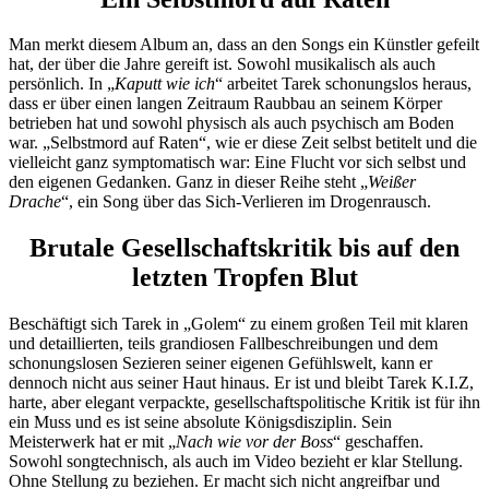
Man merkt diesem Album an, dass an den Songs ein Künstler gefeilt
hat, der über die Jahre gereift ist. Sowohl musikalisch als auch
persönlich. In „
Kaputt wie ich
“ arbeitet Tarek schonungslos heraus,
dass er über einen langen Zeitraum Raubbau an seinem Körper
betrieben hat und sowohl physisch als auch psychisch am Boden
war. „Selbstmord auf Raten“, wie er diese Zeit selbst betitelt und die
vielleicht ganz symptomatisch war: Eine Flucht vor sich selbst und
den eigenen Gedanken. Ganz in dieser Reihe steht „
Weißer
Drache
“, ein Song über das Sich-Verlieren im Drogenrausch.
Brutale Gesellschaftskritik bis auf den
letzten Tropfen Blut
Beschäftigt sich Tarek in „Golem“ zu einem großen Teil mit klaren
und detaillierten, teils grandiosen Fallbeschreibungen und dem
schonungslosen Sezieren seiner eigenen Gefühlswelt, kann er
dennoch nicht aus seiner Haut hinaus. Er ist und bleibt Tarek K.I.Z,
harte, aber elegant verpackte, gesellschaftspolitische Kritik ist für ihn
ein Muss und es ist seine absolute Königsdisziplin. Sein
Meisterwerk hat er mit „
Nach wie vor der Boss
“ geschaffen.
Sowohl songtechnisch, als auch im Video bezieht er klar Stellung.
Ohne Stellung zu beziehen. Er macht sich nicht angreifbar und