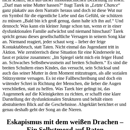
„Darf man seine Mutter hassen?“ fragt Tarek in „
Letzte Chance
“
ganz plakativ aus dem Narrativ heraus und doch ist diese Wut nur
ein Symbol für die eigentliche Liebe und das Gefühl, sie schützen
zu müssen „Bald bin ich groß genug, dann halte ich ihn auf.“ Und
dennoch: Was kann ein kleiner Junge schon tun, wenn er in einer
dysfunktionalen Familie aufwächst und niemand hinschaut? Tarek
spricht genau dieses gesellschaftliche Versagen in seinem Song klar
an. Niemand reagiert, jeder schaut weg – lieber der feige
Kontaktabbruch, statt Taten. Nicht einmal das Jugendamt tritt in
Aktion. Wie zerstörerisch diese Situation für eine Kinderseele ist,
fasst er präzise zusammen: „Im Spiegel sieht mich ein feiger Hund
an. Schwaches Selbstbewusstsein auf breiten Schultern.“ Es sind die
breiten Schultern eines Kindes, das versucht, sein Schicksal und
auch das seiner Mutter in dem Moment mitzutragen, als alle sozialen
Stützsysteme versagen. Es ist eine Fallbeschreibung und doch ein
wütender Schrei in Richtung der Menschen, die lieber die Augen
verschließen, statt zu helfen. Was Tarek hier gelingt ist, das
Augenmerk auf die Kleinigkeiten zu richten, er schafft eine klare
Darstellung der dysfunktionalen Strukturen und behält einen
abstrahierten Blick auf die Geschehnisse. Abgeklärt berichtet er und
genau deshalb geht der Song an die Nieren.
Eskapismus mit dem weißen Drachen –
Ein Selbstmord auf Raten