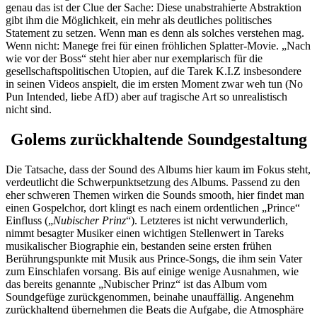
genau das ist der Clue der Sache: Diese unabstrahierte Abstraktion
gibt ihm die Möglichkeit, ein mehr als deutliches politisches
Statement zu setzen. Wenn man es denn als solches verstehen mag.
Wenn nicht: Manege frei für einen fröhlichen Splatter-Movie. „Nach
wie vor der Boss“ steht hier aber nur exemplarisch für die
gesellschaftspolitischen Utopien, auf die Tarek K.I.Z insbesondere
in seinen Videos anspielt, die im ersten Moment zwar weh tun (No
Pun Intended, liebe AfD) aber auf tragische Art so unrealistisch
nicht sind.
Golems zurückhaltende Soundgestaltung
Die Tatsache, dass der Sound des Albums hier kaum im Fokus steht,
verdeutlicht die Schwerpunktsetzung des Albums. Passend zu den
eher schweren Themen wirken die Sounds smooth, hier findet man
einen Gospelchor, dort klingt es nach einem ordentlichen „Prince“
Einfluss („
Nubischer Prinz
“). Letzteres ist nicht verwunderlich,
nimmt besagter Musiker einen wichtigen Stellenwert in Tareks
musikalischer Biographie ein, bestanden seine ersten frühen
Berührungspunkte mit Musik aus Prince-Songs, die ihm sein Vater
zum Einschlafen vorsang. Bis auf einige wenige Ausnahmen, wie
das bereits genannte „Nubischer Prinz“ ist das Album vom
Soundgefüge zurückgenommen, beinahe unauffällig. Angenehm
zurückhaltend übernehmen die Beats die Aufgabe, die Atmosphäre