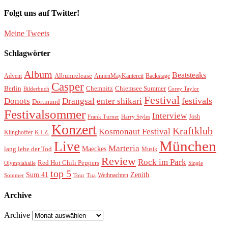
Folgt uns auf Twitter!
Meine Tweets
Schlagwörter
Album
Beatsteaks
Albumrelease
Advent
AnnenMayKantereit
Backstage
Casper
Berlin
Chemnitz
Chiemsee Summer
Bilderbuch
Corey Taylor
Festival
festivals
Donots
Drangsal
enter shikari
Dortmund
Festivalsommer
Interview
Josh
Frank Turner
Harry Styles
Konzert
Kraftklub
Kosmonaut Festival
Klinghoffer
K.I.Z.
München
Live
Marteria
Maeckes
lang lebe der Tod
Musik
Review
Rock im Park
Red Hot Chili Peppers
Olympiahalle
Single
top 5
Sum 41
Zenith
Weihnachten
Sommer
Tour
Tua
Archive
Archive