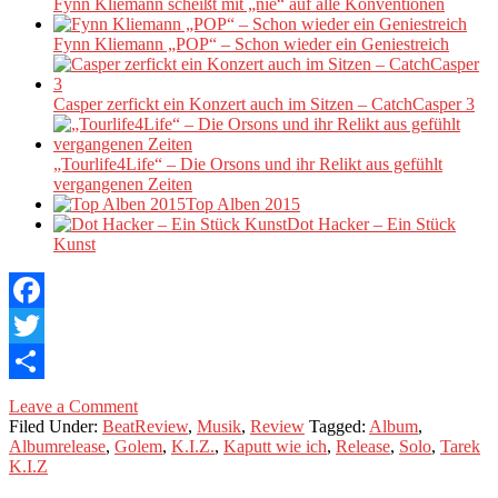
Fynn Kliemann scheißt mit „nie“ auf alle Konventionen
Fynn Kliemann „POP“ – Schon wieder ein Geniestreich
Casper zerfickt ein Konzert auch im Sitzen – CatchCasper 3
„Tourlife4Life“ – Die Orsons und ihr Relikt aus gefühlt
vergangenen Zeiten
Top Alben 2015
Dot Hacker – Ein Stück
Kunst
Facebook
Twitter
Teilen
Leave a Comment
Filed Under:
BeatReview
,
Musik
,
Review
Tagged:
Album
,
Albumrelease
,
Golem
,
K.I.Z.
,
Kaputt wie ich
,
Release
,
Solo
,
Tarek
K.I.Z