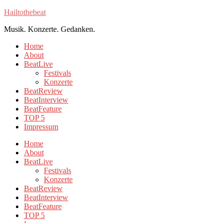
Hailtothebeat
Musik. Konzerte. Gedanken.
Home
About
BeatLive
Festivals
Konzerte
BeatReview
BeatInterview
BeatFeature
TOP 5
Impressum
Home
About
BeatLive
Festivals
Konzerte
BeatReview
BeatInterview
BeatFeature
TOP 5