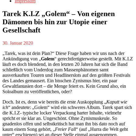
Impressum
Tarek K.I.Z „Golem“ – Von eigenen
Dämonen bis hin zur Utopie einer
Gesellschaft
30. Januar 2020
„Tarek, was ist dein Plan?“ Diese Frage haben wir uns nach der
Ankündigung von „
Golem
“ gerechtfertigterweise gestellt. Mit K.I.Z
läuft es doch blendend, in den letzten 20 Jahren hat sich die Band
schließlich vom Underdog zum Massenphänomen samt
ausverkauften Touren und Headlinerslots auf den größten Festivals
des Landes gemausert. Ein bisschen Zynismus hier, ein paar
Gewaltfantasien dort – die Menge feiert es. Kein Grund also, ein
Soloalbum zu veröffentlichen, oder?
Doch. Ist es, denn wie bereits die erste Auskopplung „
Kaputt wie
ich
“ andeutete: „Golem“ wird ein schweres Album. Tarek spart sich
die K.I.Z- typische locker Verpackung harter Inhalte, vielmehr
spricht er sie klar an. Ungeschönt. Ohne Zynismuskeule. So
gnadenlos offen und selbstkritisch hat man ihn bis dato noch auf
kaum einem Song gehört, „
Freier Fall
“ (auf „Hurra die Welt geht
unter“ erschienen) sei an dieser Stelle einmal ausgenommen.