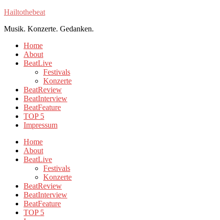
Hailtothebeat
Musik. Konzerte. Gedanken.
Home
About
BeatLive
Festivals
Konzerte
BeatReview
BeatInterview
BeatFeature
TOP 5
Impressum
Home
About
BeatLive
Festivals
Konzerte
BeatReview
BeatInterview
BeatFeature
TOP 5