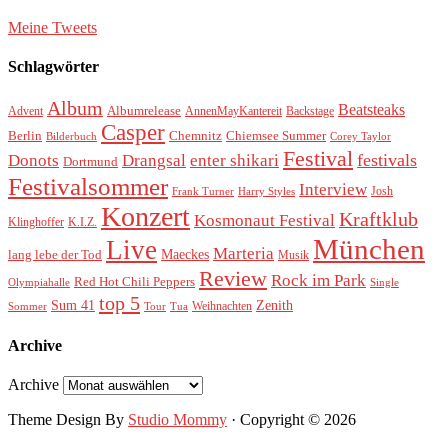
Meine Tweets
Schlagwörter
Album
Beatsteaks
Albumrelease
Advent
AnnenMayKantereit
Backstage
Casper
Berlin
Chemnitz
Chiemsee Summer
Bilderbuch
Corey Taylor
Festival
festivals
Donots
Drangsal
enter shikari
Dortmund
Festivalsommer
Interview
Josh
Frank Turner
Harry Styles
Konzert
Kraftklub
Kosmonaut Festival
Klinghoffer
K.I.Z.
München
Live
Marteria
Maeckes
lang lebe der Tod
Musik
Review
Rock im Park
Red Hot Chili Peppers
Olympiahalle
Single
top 5
Sum 41
Zenith
Weihnachten
Sommer
Tour
Tua
Archive
Archive
Theme Design By
Studio Mommy
· Copyright © 2026