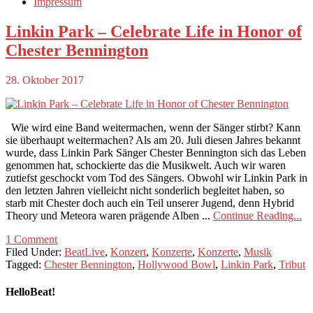
Impressum
Linkin Park – Celebrate Life in Honor of
Chester Bennington
28. Oktober 2017
Wie wird eine Band weitermachen, wenn der Sänger stirbt? Kann
sie überhaupt weitermachen? Als am 20. Juli diesen Jahres bekannt
wurde, dass Linkin Park Sänger Chester Bennington sich das Leben
genommen hat, schockierte das die Musikwelt. Auch wir waren
zutiefst geschockt vom Tod des Sängers. Obwohl wir Linkin Park in
den letzten Jahren vielleicht nicht sonderlich begleitet haben, so
starb mit Chester doch auch ein Teil unserer Jugend, denn Hybrid
Theory und Meteora waren prägende Alben ...
Continue Reading...
1 Comment
Filed Under:
BeatLive
,
Konzert
,
Konzerte
,
Konzerte
,
Musik
Tagged:
Chester Bennington
,
Hollywood Bowl
,
Linkin Park
,
Tribut
HelloBeat!