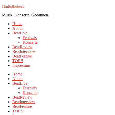
Hailtothebeat
Musik. Konzerte. Gedanken.
Home
About
BeatLive
Festivals
Konzerte
BeatReview
BeatInterview
BeatFeature
TOP 5
Impressum
Home
About
BeatLive
Festivals
Konzerte
BeatReview
BeatInterview
BeatFeature
TOP 5