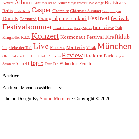
Album
Beatsteaks
Albumrelease
Advent
AnnenMayKantereit
Backstage
Casper
Berlin
Chemnitz
Chiemsee Summer
Bilderbuch
Corey Taylor
Festival
festivals
Donots
Drangsal
enter shikari
Dortmund
Festivalsommer
Interview
Josh
Frank Turner
Harry Styles
Konzert
Kraftklub
Kosmonaut Festival
Klinghoffer
K.I.Z.
München
Live
Marteria
Maeckes
lang lebe der Tod
Musik
Review
Rock im Park
Red Hot Chili Peppers
Olympiahalle
Single
top 5
Sum 41
Zenith
Weihnachten
Sommer
Tour
Tua
Archive
Archive
Theme Design By
Studio Mommy
· Copyright © 2026