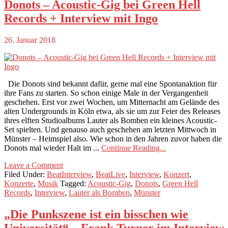
Donots – Acoustic-Gig bei Green Hell
Records + Interview mit Ingo
26. Januar 2018
Die Donots sind bekannt dafür, gerne mal eine Spontanaktion für
ihre Fans zu starten. So schon einige Male in der Vergangenheit
geschehen. Erst vor zwei Wochen, um Mitternacht am Gelände des
alten Undergrounds in Köln etwa, als sie um zur Feier des Releases
ihres elften Studioalbums Lauter als Bomben ein kleines Acoustic-
Set spielten. Und genauso auch geschehen am letzten Mittwoch in
Münster – Heimspiel also. Wie schon in den Jahren zuvor haben die
Donots mal wieder Halt im ...
Continue Reading...
Leave a Comment
Filed Under:
BeatInterview
,
BeatLive
,
Interview
,
Konzert
,
Konzerte
,
Musik
Tagged:
Acoustic-Gig
,
Donots
,
Green Hell
Records
,
Interview
,
Lauter als Bomben
,
Münster
„Die Punkszene ist ein bisschen wie
Universität“ – Frank Turner im Interview