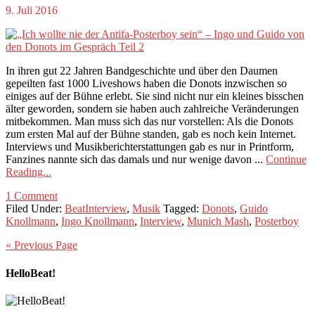
9. Juli 2016
In ihren gut 22 Jahren Bandgeschichte und über den Daumen
gepeilten fast 1000 Liveshows haben die Donots inzwischen so
einiges auf der Bühne erlebt. Sie sind nicht nur ein kleines bisschen
älter geworden, sondern sie haben auch zahlreiche Veränderungen
mitbekommen. Man muss sich das nur vorstellen: Als die Donots
zum ersten Mal auf der Bühne standen, gab es noch kein Internet.
Interviews und Musikberichterstattungen gab es nur in Printform,
Fanzines nannte sich das damals und nur wenige davon ...
Continue
Reading...
1 Comment
Filed Under:
BeatInterview
,
Musik
Tagged:
Donots
,
Guido
Knollmann
,
Ingo Knollmann
,
Interview
,
Munich Mash
,
Posterboy
« Previous Page
HelloBeat!