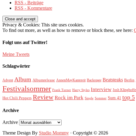
RSS - Beiträge
RSS - Kommentare
Privacy & Cookies: This site uses cookies.
To find out more, as well as how to remove or block these, see here:
O
Folgt uns auf Twitter!
Meine Tweets
Schlagwörter
Album
Beatsteaks
Albumrelease
Berlin
Advent
AnnenMayKantereit
Backstage
Festivalsommer
Interview
Josh Klinghoffe
Frank Turner
Harry Styles
Review
top 5
Rock im Park
Sum 41
Hot Chili Peppers
Single
Sommer
Archive
Archive
Theme Design By
Studio Mommy
· Copyright © 2026