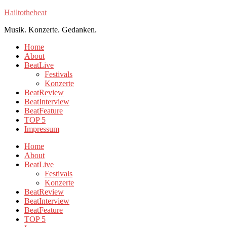
Hailtothebeat
Musik. Konzerte. Gedanken.
Home
About
BeatLive
Festivals
Konzerte
BeatReview
BeatInterview
BeatFeature
TOP 5
Impressum
Home
About
BeatLive
Festivals
Konzerte
BeatReview
BeatInterview
BeatFeature
TOP 5