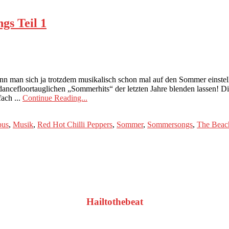
gs Teil 1
n man sich ja trotzdem musikalisch schon mal auf den Sommer einste
dancefloortauglichen „Sommerhits“ der letzten Jahre blenden lassen! Di
fach ...
Continue Reading...
bus
,
Musik
,
Red Hot Chilli Peppers
,
Sommer
,
Sommersongs
,
The Beac
Hailtothebeat