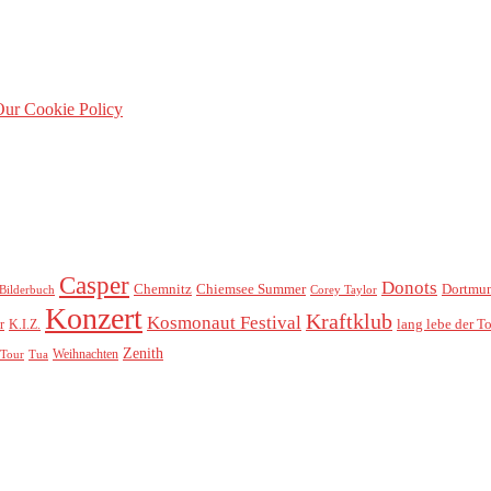
ur Cookie Policy
Casper
Donots
Chemnitz
Chiemsee Summer
Dortmu
Bilderbuch
Corey Taylor
Konzert
Kraftklub
Kosmonaut Festival
lang lebe der T
r
K.I.Z.
Zenith
Weihnachten
Tour
Tua