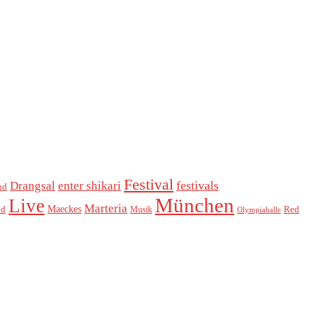
Festival
festivals
Drangsal
enter shikari
nd
München
Live
Marteria
Maeckes
od
Red
Musik
Olympiahalle