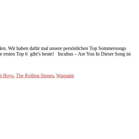
llen. Wir haben dafür mal unsere persönlichen Top Sommersongs
e ersten Top 6 gibt’s heute! Incubus – Are You In Dieser Song ist
h Boys
,
The Rolling Stones
,
Warpaint