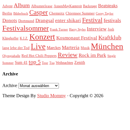
Album
Beatsteaks
Albumrelease
Advent
AnnenMayKantereit
Backstage
Casper
Berlin
Chemnitz
Chiemsee Summer
Bilderbuch
Corey Taylor
Festival
festivals
Donots
Drangsal
enter shikari
Dortmund
Festivalsommer
Interview
Josh
Frank Turner
Harry Styles
Konzert
Kraftklub
Kosmonaut Festival
Klinghoffer
K.I.Z.
München
Live
Marteria
Maeckes
lang lebe der Tod
Musik
Review
Rock im Park
Red Hot Chili Peppers
Olympiahalle
Single
top 5
Sum 41
Zenith
Weihnachten
Sommer
Tour
Tua
Archive
Archive
Theme Design By
Studio Mommy
· Copyright © 2026