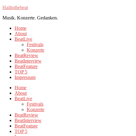
Hailtothebeat
Musik. Konzerte. Gedanken.
Home
About
BeatLive
Festivals
Konzerte
BeatReview
BeatInterview
BeatFeature
TOP 5
Impressum
Home
About
BeatLive
Festivals
Konzerte
BeatReview
BeatInterview
BeatFeature
TOP 5