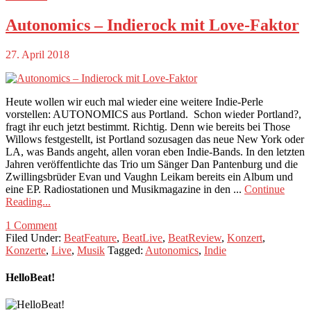
Autonomics – Indierock mit Love-Faktor
27. April 2018
Heute wollen wir euch mal wieder eine weitere Indie-Perle
vorstellen: AUTONOMICS aus Portland. Schon wieder Portland?,
fragt ihr euch jetzt bestimmt. Richtig. Denn wie bereits bei Those
Willows festgestellt, ist Portland sozusagen das neue New York oder
LA, was Bands angeht, allen voran eben Indie-Bands. In den letzten
Jahren veröffentlichte das Trio um Sänger Dan Pantenburg und die
Zwillingsbrüder Evan und Vaughn Leikam bereits ein Album und
eine EP. Radiostationen und Musikmagazine in den ...
Continue
Reading...
1 Comment
Filed Under:
BeatFeature
,
BeatLive
,
BeatReview
,
Konzert
,
Konzerte
,
Live
,
Musik
Tagged:
Autonomics
,
Indie
HelloBeat!