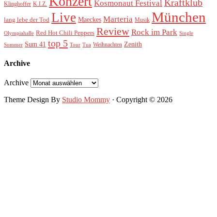
Konzert
Kraftklub
Kosmonaut Festival
Klinghoffer
K.I.Z.
München
Live
Marteria
Maeckes
lang lebe der Tod
Musik
Review
Rock im Park
Red Hot Chili Peppers
Olympiahalle
Single
top 5
Sum 41
Zenith
Weihnachten
Sommer
Tour
Tua
Archive
Archive
Theme Design By
Studio Mommy
· Copyright © 2026