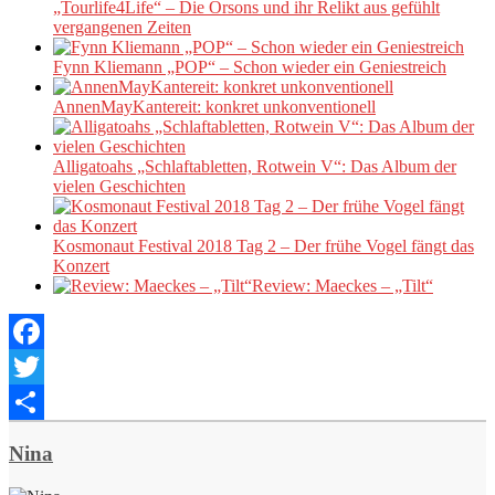
„Tourlife4Life“ – Die Orsons und ihr Relikt aus gefühlt
vergangenen Zeiten
Fynn Kliemann „POP“ – Schon wieder ein Geniestreich
AnnenMayKantereit: konkret unkonventionell
Alligatoahs „Schlaftabletten, Rotwein V“: Das Album der
vielen Geschichten
Kosmonaut Festival 2018 Tag 2 – Der frühe Vogel fängt das
Konzert
Review: Maeckes – „Tilt“
Facebook
Twitter
Teilen
Nina