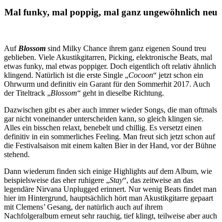
Mal funky, mal poppig, mal ganz ungewöhnlich neu
Auf
Blossom
sind Milky Chance ihrem ganz eigenen Sound treu
geblieben. Viele Akustikgitarren, Picking, elektronische Beats, mal
etwas funky, mal etwas poppiger. Doch eigentlich oft relativ ähnlich
klingend. Natürlich ist die erste Single „
Cocoon
“ jetzt schon ein
Ohrwurm und definitiv ein Garant für den Sommerhit 2017. Auch
der Titeltrack „
Blossom
“ geht in dieselbe Richtung.
Dazwischen gibt es aber auch immer wieder Songs, die man oftmals
gar nicht voneinander unterscheiden kann, so gleich klingen sie.
Alles ein bisschen relaxt, benebelt und chillig. Es versetzt einen
definitiv in ein sommerliches Feeling. Man freut sich jetzt schon auf
die Festivalsaison mit einem kalten Bier in der Hand, vor der Bühne
stehend.
Dann wiederum finden sich einige Highlights auf dem Album, wie
beispielsweise das eher ruhigere „
Stay
“, das zeitweise an das
legendäre Nirvana Unplugged erinnert. Nur wenig Beats findet man
hier im Hintergrund, hauptsächlich hört man Akustikgitarre gepaart
mit Clemens’ Gesang, der natürlich auch auf ihrem
Nachfolgeralbum erneut sehr rauchig, tief klingt, teilweise aber auch