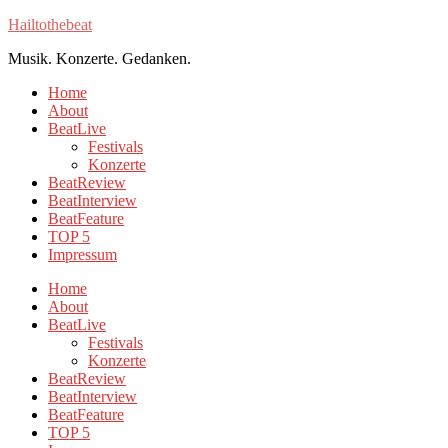
Hailtothebeat
Musik. Konzerte. Gedanken.
Home
About
BeatLive
Festivals
Konzerte
BeatReview
BeatInterview
BeatFeature
TOP 5
Impressum
Home
About
BeatLive
Festivals
Konzerte
BeatReview
BeatInterview
BeatFeature
TOP 5