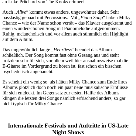
an Luke Pritchard von The Kooks erinnert.
Auch „
Alive
“ kommt etwas anders, ungewohnter daher. Sehr
basslastig gepaart mit Percussions. Mit „
Piano Song
“ haben Milky
Chance – wie der Name schon verrät – das Klavier ausgekramt und
einen wunderschönen Song mit Pianomelodie aufgenommen.
Ruhig, melancholisch und vor allem auch stimmlich ein Highlight
auf dem Album.
Das ungewöhnlich lange „
Heartless
“ beendet das Album
schließlich. Der Song kommt fast ohne Gesang aus und steht
trotzdem sehr für sich, vor allem weil hier ausnahmsweise mal die
E-Gitarre im Vordergrund zu hören ist, fast schon ein bisschen
psychedelisch angehaucht.
Es scheint ein wenig so, als hätten Milky Chance zum Ende ihres
Albums plötzlich doch noch ein paar neue musikalische Einflüsse
für sich entdeckt. Im Gegensatz zur ersten Hälfte des Albums
klingen die letzten drei Songs nämlich erfrischend anders, so gar
nicht typisch für Milky Chance.
Internationale Festivals und Auftritte in US-Late
Night Shows