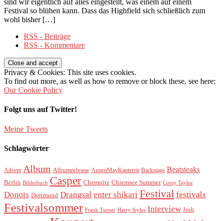
sind wir eigentlich auf alles eingestellt, was einem auf einem
Festival so blühen kann. Dass das Highfield sich schließlich zum
wohl bisher […]
RSS - Beiträge
RSS - Kommentare
Privacy & Cookies: This site uses cookies.
To find out more, as well as how to remove or block these, see here:
Our Cookie Policy
Folgt uns auf Twitter!
Meine Tweets
Schlagwörter
Album
Beatsteaks
Albumrelease
Advent
AnnenMayKantereit
Backstage
Casper
Berlin
Chemnitz
Chiemsee Summer
Bilderbuch
Corey Taylor
Festival
festivals
Donots
Drangsal
enter shikari
Dortmund
Festivalsommer
Interview
Josh
Frank Turner
Harry Styles